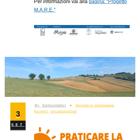
Per informazioni vai alla
pagina: “Progetto
M.A.R.E.”
By
Stefanofabbri
Agenda In Homepage
,
Incontri
,
Uncategorized
3
SET