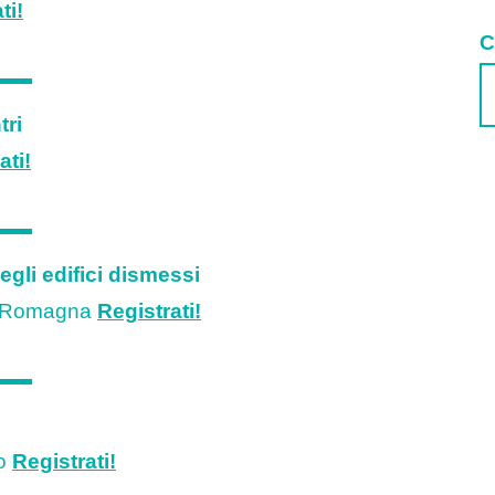
ti!
C
tri
ati!
egli edifici dismessi
di Romagna
Registrati!
no
Registrati!