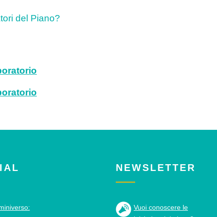
tori del Piano?
boratorio
boratorio
IAL
NEWSLETTER
miniverso:
Vuoi conoscere le