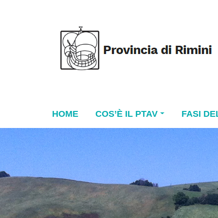
Skip
to
content
HOME
COS’È IL PTAV
FASI DE